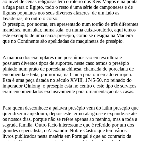
ao nível de cenas religiosas tem o roteiro dos Reis Magos e na ponta
a fuga para o Egipto, todo o resto é uma série de camponeses e de
figuras populares nos seus diversos afazeres, de um lado as
lavadeiras, do outro o corso.
O presépio, por norma, era apresentado num torrão de três diferentes
maneiras, num altar, numa sala, ou numa caixa-oratório, aqui temos
este exemplo de uma caixa-presépio, como se designa na Madeira
que no Continente são apelidadas de maquinetas de presépio.
A maioria dos exemplares que possuímos são em escultura e
possuem diversos tipos de suportes, neste caso temos o presépio
pintado num prato de porcelana chinesa, chamada de porcelana de
encomenda é feita, por norma, na China para o mercado europeu.
Esta é uma peça datada no século XVIII, 1745-50, no reinado do
imperador Qinlong, o presépio esta no centro e este tipo de serviços
eram encomendados exclusivamente para ornamentação das casas.
Para quem desconhece a palavra presépio vem do latim presepio que
quer dizer manjedoura, depois este termo alarga-se e expande-se até
os nossos dias, porque não se refere apenas ao menino, mas a toda a
sagrada família, Outro facto interessante que é referido por um dos
grandes especialista, o Alexandre Nobre Castro que tem vários
livros publicados nesta matéria em Portugal é que ao contrário da