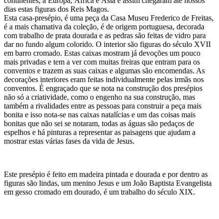
continentes, a Europa, África e Ásia e assim chegaram até nossos
dias estas figuras dos Reis Magos.
Esta casa-presépio, é uma peça da Casa Museu Frederico de Freitas,
é a mais chamativa da coleção, é de origem portuguesa, decorada
com trabalho de prata dourada e as pedras são feitas de vidro para
dar no fundo algum colorido. O interior são figuras do século XVII
em barro cromado. Estas caixas mostram já devoções um pouco
mais privadas e tem a ver com muitas freiras que entram para os
conventos e trazem as suas caixas e algumas são encomendas. As
decorações interiores eram feitas individualmente pelas irmãs nos
conventos. É engraçado que se nota na construção dos presépios
não só a criatividade, como o engenho na sua construção, mas
também a rivalidades entre as pessoas para construir a peça mais
bonita e isso nota-se nas caixas natalícias e um das coisas mais
bonitas que não sei se notaram, todas as águas são pedaços de
espelhos e há pinturas a representar as paisagens que ajudam a
mostrar estas várias fases da vida de Jesus.
Este presépio é feito em madeira pintada e dourada e por dentro as
figuras são lindas, um menino Jesus e um João Baptista Evangelista
em gesso cromado em dourado, é um trabalho do século XIX.