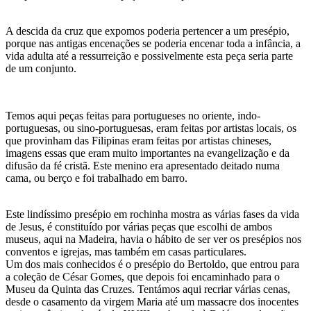
A descida da cruz que expomos poderia pertencer a um presépio,
porque nas antigas encenações se poderia encenar toda a infância, a
vida adulta até a ressurreição e possivelmente esta peça seria parte
de um conjunto.
Temos aqui peças feitas para portugueses no oriente, indo-
portuguesas, ou sino-portuguesas, eram feitas por artistas locais, os
que provinham das Filipinas eram feitas por artistas chineses,
imagens essas que eram muito importantes na evangelização e da
difusão da fé cristã. Este menino era apresentado deitado numa
cama, ou berço e foi trabalhado em barro.
Este lindíssimo presépio em rochinha mostra as várias fases da vida
de Jesus, é constituído por várias peças que escolhi de ambos
museus, aqui na Madeira, havia o hábito de ser ver os presépios nos
conventos e igrejas, mas também em casas particulares.
Um dos mais conhecidos é o presépio do Bertoldo, que entrou para
a coleção de César Gomes, que depois foi encaminhado para o
Museu da Quinta das Cruzes. Tentámos aqui recriar várias cenas,
desde o casamento da virgem Maria até um massacre dos inocentes