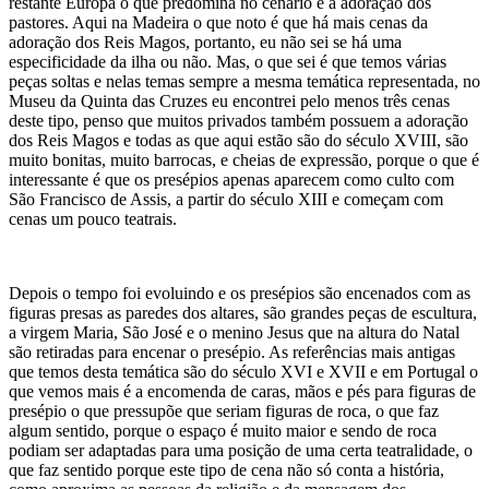
restante Europa o que predomina no cenário é a adoração dos
pastores. Aqui na Madeira o que noto é que há mais cenas da
adoração dos Reis Magos, portanto, eu não sei se há uma
especificidade da ilha ou não. Mas, o que sei é que temos várias
peças soltas e nelas temas sempre a mesma temática representada, no
Museu da Quinta das Cruzes eu encontrei pelo menos três cenas
deste tipo, penso que muitos privados também possuem a adoração
dos Reis Magos e todas as que aqui estão são do século XVIII, são
muito bonitas, muito barrocas, e cheias de expressão, porque o que é
interessante é que os presépios apenas aparecem como culto com
São Francisco de Assis, a partir do século XIII e começam com
cenas um pouco teatrais.
Depois o tempo foi evoluindo e os presépios são encenados com as
figuras presas as paredes dos altares, são grandes peças de escultura,
a virgem Maria, São José e o menino Jesus que na altura do Natal
são retiradas para encenar o presépio. As referências mais antigas
que temos desta temática são do século XVI e XVII e em Portugal o
que vemos mais é a encomenda de caras, mãos e pés para figuras de
presépio o que pressupõe que seriam figuras de roca, o que faz
algum sentido, porque o espaço é muito maior e sendo de roca
podiam ser adaptadas para uma posição de uma certa teatralidade, o
que faz sentido porque este tipo de cena não só conta a história,