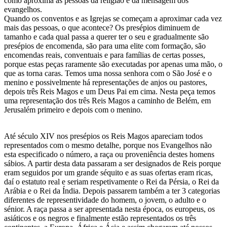
como aproxima as pessoas da religião e da mensagem dos
evangelhos.
Quando os conventos e as Igrejas se começam a aproximar cada vez
mais das pessoas, o que acontece? Os presépios diminuem de
tamanho e cada qual passa a querer ter o seu e gradualmente são
presépios de encomenda, são para uma elite com formação, são
encomendas reais, conventuais e para famílias de certas posses,
porque estas peças raramente são executadas por apenas uma mão, o
que as torna caras. Temos uma nossa senhora com o São José e o
menino e possivelmente há representações de anjos ou pastores,
depois três Reis Magos e um Deus Pai em cima. Nesta peça temos
uma representação dos três Reis Magos a caminho de Belém, em
Jerusalém primeiro e depois com o menino.
Até século XIV nos presépios os Reis Magos apareciam todos
representados com o mesmo detalhe, porque nos Evangelhos não
esta especificado o número, a raça ou proveniência destes homens
sábios. A partir desta data passaram a ser designados de Reis porque
eram seguidos por um grande séquito e as suas ofertas eram ricas,
daí o estatuto real e seriam respetivamente o Rei da Pérsia, o Rei da
Arábia e o Rei da Índia. Depois passarem também a ter 3 categorias
diferentes de representividade do homem, o jovem, o adulto e o
sénior. A raça passa a ser apresentada nesta época, os europeus, os
asiáticos e os negros e finalmente estão representados os três