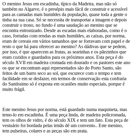
O menino Jesus em escadinha, típico da Madeira, mas não só
também no Algarve, é o presépio mais fácil de construir e acessível
para as camadas mais humildes da população, quase toda a gente o
tinha na sua casa. Só se necessita de transportar a imagem e depois
construir o trono, no fundo é uma saudação ao menino que se
encontra entronizado. Desde as escadas mais elaboradas, como é o
caso, forradas com rendas as mais humildes, as caixas, por norma,
eram de cereais em vários tamanhos que se forravam com papel e de
resto o que há para oferecer ao menino? As dádivas que se pedem,
por isso, é que aparecem as frutas, as searinhas e os pãezinhos que
eram cozidos e guardados para os próximos anos. Esta peça é do
século XVII em madeira cromada em dourado e os pastores este ano
os que se encontram aqui representados são do Porto Santo, são
feitos de um barro seco ao sol, que escurece com o tempo e tem
facilidade em se desfazer, em termos de conservação esta confraria
do Santíssimo só é exposta em ocasiões muito especiais, porque é
muito frágil.
Este menino Jesus por norma, está guardado numa maquineta, mas
temo-lo em escadinha. É uma peça linda, de madeira policromada,
tem os olhos de vidro, é do século XIX e tem um fato. Esta peça de
vestuário foi bordada pelas irmãs dé um convento.. Este menino,
tem pulseiras, colares e as peças são em prata.