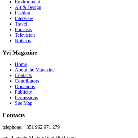
Environment
Art & Design
Fashion
Interview
Travel
Podcasts
Television
Notícias
Yvi Magazine
Home
About the Magazine
Contacts
Contributors
Donations
Publicity
Permissions
Site Map
Contacts
telephone:
+351 962 971 279
email:
yvette AT revistayvi DOT com