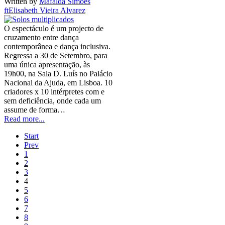
Written by
Mafalda Simões
ftElisabeth Vieira Alvarez
O espectáculo é um projecto de
cruzamento entre dança
contemporânea e dança inclusiva.
Regressa a 30 de Setembro, para
uma única apresentação, às
19h00, na Sala D. Luís no Palácio
Nacional da Ajuda, em Lisboa. 10
criadores x 10 intérpretes com e
sem deficiência, onde cada um
assume de forma…
Read more...
Start
Prev
1
2
3
4
5
6
7
8