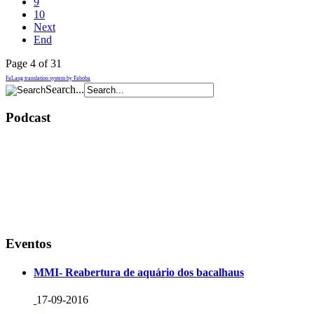
9
10
Next
End
Page 4 of 31
FaLang translation system by Faboba
Search...
Podcast
Eventos
MMI- Reabertura de aquário dos bacalhaus
17-09-2016