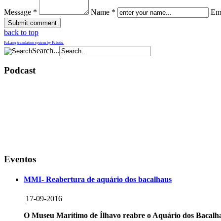
Message *
Name *
Ema
back to top
FaLang translation system by Faboba
Search...
Podcast
Eventos
MMI- Reabertura de aquário dos bacalhaus
17-09-2016
O Museu Marítimo de Ílhavo reabre o Aquário dos Bacalha