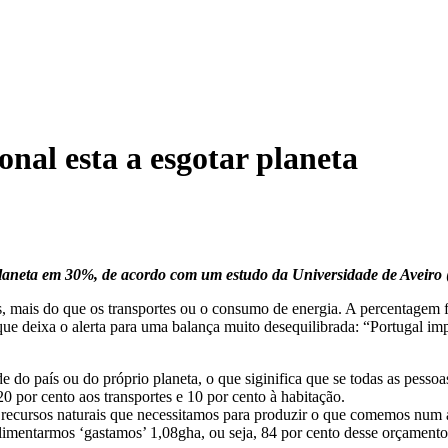
onal esta a esgotar planeta
 planeta em 30%, de acordo com um estudo da Universidade de Aveiro
, mais do que os transportes ou o consumo de energia. A percentagem f
e deixa o alerta para uma balança muito desequilibrada: “Portugal imp
de do país ou do próprio planeta, o que siginifica que se todas as pe
20 por cento aos transportes e 10 por cento à habitação.
e recursos naturais que necessitamos para produzir o que comemos num
alimentarmos ‘gastamos’ 1,08gha, ou seja, 84 por cento desse orçament