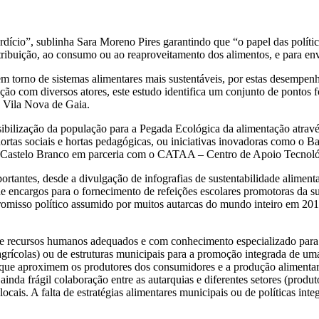
rdício”, sublinha Sara Moreno Pires garantindo que “o papel das polític
stribuição, ao consumo ou ao reaproveitamento dos alimentos, e para e
s em torno de sistemas alimentares mais sustentáveis, por estas desem
ão com diversos atores, este estudo identifica um conjunto de pontos fo
 Vila Nova de Gaia.
sibilização da população para a Pegada Ecológica da alimentação atrav
ortas sociais e hortas pedagógicas, ou iniciativas inovadoras como o 
de Castelo Branco em parceria com o CATAA – Centro de Apoio Tecnoló
tantes, desde a divulgação de infografias de sustentabilidade aliment
e encargos para o fornecimento de refeições escolares promotoras da sus
omisso político assumido por muitos autarcas do mundo inteiro em 201
ta de recursos humanos adequados e com conhecimento especializado para
e agrícolas) ou de estruturas municipais para a promoção integrada de uma
s, que aproximem os produtores dos consumidores e a produção alimenta
inda frágil colaboração entre as autarquias e diferentes setores (produto
locais. A falta de estratégias alimentares municipais ou de políticas in