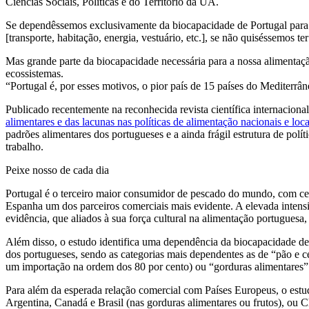
Ciências Sociais, Políticas e do Território da UA.
Se dependêssemos exclusivamente da biocapacidade de Portugal para n
[transporte, habitação, energia, vestuário, etc.], se não quiséssemos te
Mas grande parte da biocapacidade necessária para a nossa alimenta
ecossistemas.
“Portugal é, por esses motivos, o pior país de 15 países do Mediterrâ
Publicado recentemente na reconhecida revista científica internacional
alimentares e das lacunas nas políticas de alimentação nacionais e loca
padrões alimentares dos portugueses e a ainda frágil estrutura de pol
trabalho.
Peixe nosso de cada dia
Portugal é o terceiro maior consumidor de pescado do mundo, com ce
Espanha um dos parceiros comerciais mais evidente. A elevada intens
evidência, que aliados à sua força cultural na alimentação portugues
Além disso, o estudo identifica uma dependência da biocapacidade de 
dos portugueses, sendo as categorias mais dependentes as de “pão e ce
um importação na ordem dos 80 por cento) ou “gorduras alimentares” 
Para além da esperada relação comercial com Países Europeus, o estu
Argentina, Canadá e Brasil (nas gorduras alimentares ou frutos), ou Ch