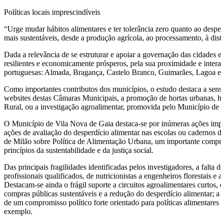
Políticas locais imprescindíveis
“Urge mudar hábitos alimentares e ter tolerância zero quanto ao despe
mais sustentáveis, desde a produção agrícola, ao processamento, à di
Dada a relevância de se estruturar e apoiar a governação das cidade
resilientes e economicamente prósperos, pela sua proximidade e interaç
portuguesas: Almada, Bragança, Castelo Branco, Guimarães, Lagoa e
Como importantes contributos dos municípios, o estudo destaca a sen
websites destas Câmaras Municipais, a promoção de hortas urbanas, h
Rural, ou a investigação agroalimentar, promovida pelo Município 
O Município de Vila Nova de Gaia destaca-se por inúmeras ações impor
ações de avaliação do desperdício alimentar nas escolas ou cadernos d
de Milão sobre Política de Alimentação Urbana, um importante compr
princípios da sustentabilidade e da justiça social.
Das principais fragilidades identificadas pelos investigadores, a fal
profissionais qualificados, de nutricionistas a engenheiros florestais 
Destacam-se ainda o frágil suporte a circuitos agroalimentares curto
compras públicas sustentáveis e a redução do desperdício alimentar; a a
de um compromisso político forte orientado para políticas alimentares 
exemplo.