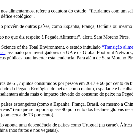
os alimentarmos, refere a coautora do estudo, “ficaríamos com um sald
r défice ecológico”.
ção provém de outros países, como Espanha, França, Ucrânia ou mesmo
neo no que diz respeito à Pegada Alimentar”, alerta Sara Moreno Pires.
 Science of the Total Environment, o estudo intitulado
“Transição alime
is
”
, assinado por investigadores da UA e da Global Footprint Network, 
íticas públicas para inverter esta tendência. Para além de Sara Moreno
rca de 61,7 quilos consumidos por pessoa em 2017 e 60 por cento da bi
idade da Pegada Ecológica de peixes como o atum, espadarte e bacalhau
a, salientam ainda mais o impacto elevado do consumo de peixe na Pega
países estrangeiros (como a Espanha, França, Brasil, ou mesmo a China)
reais” (em que se importa quase 90 por cento dos hectares globais nece
(com cerca de 73 por cento).
do aponta uma dependência de países como Uruguai (na carne), África O
ina (nos frutos e nos vegetais).