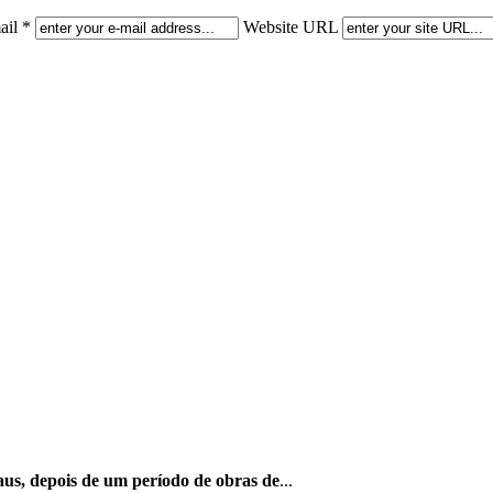
il *
Website URL
us, depois de um período de obras de
...