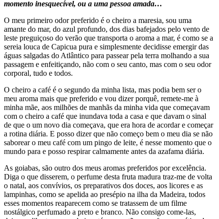
momento inesquecível, ou a uma pessoa amada…
O meu primeiro odor preferido é o cheiro a maresia, sou uma
amante do mar, do azul profundo, dos dias bafejados pelo vento de
leste preguiçoso do verão que transporta o aroma a mar, é como se a
sereia louca de Capicua pura e simplesmente decidisse emergir das
águas salgadas do Atlântico para passear pela terra molhando a sua
passagem e enfeitiçando, não com o seu canto, mas com o seu odor
corporal, tudo e todos.
O cheiro a café é o segundo da minha lista, mas podia bem ser o
meu aroma mais que preferido e vou dizer porquê, remete-me à
minha mãe, aos milhões de manhãs da minha vida que começavam
com o cheiro a café que inundava toda a casa e que davam o sinal
de que o um novo dia começava, que era hora de acordar e começar
a rotina diária. E posso dizer que não começo bem o meu dia se não
saborear o meu café com um pingo de leite, é nesse momento que o
mundo para e posso respirar calmamente antes da azafama diária.
As goiabas, são outro dos meus aromas preferidos por excelência.
Diga o que disserem, o perfume desta fruta madura traz-me de volta
o natal, aos convívios, os preparativos dos doces, aos licores e as
lampinhas, como se apelida ao presépio na ilha da Madeira, todos
esses momentos reaparecem como se tratassem de um filme
nostálgico perfumado a preto e branco. Não consigo come-las,