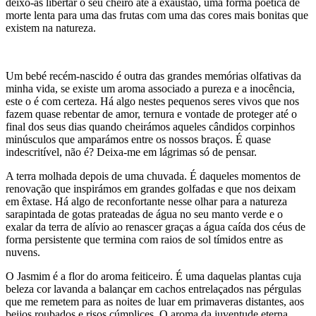
deixo-as libertar o seu cheiro até a exaustão, uma forma poética de
morte lenta para uma das frutas com uma das cores mais bonitas que
existem na natureza.
Um bebé recém-nascido é outra das grandes memórias olfativas da
minha vida, se existe um aroma associado a pureza e a inocência,
este o é com certeza. Há algo nestes pequenos seres vivos que nos
fazem quase rebentar de amor, ternura e vontade de proteger até o
final dos seus dias quando cheirámos aqueles cândidos corpinhos
minúsculos que amparámos entre os nossos braços. É quase
indescritível, não é? Deixa-me em lágrimas só de pensar.
A terra molhada depois de uma chuvada. É daqueles momentos de
renovação que inspirámos em grandes golfadas e que nos deixam
em êxtase. Há algo de reconfortante nesse olhar para a natureza
sarapintada de gotas prateadas de água no seu manto verde e o
exalar da terra de alívio ao renascer graças a água caída dos céus de
forma persistente que termina com raios de sol tímidos entre as
nuvens.
O Jasmim é a flor do aroma feiticeiro. É uma daquelas plantas cuja
beleza cor lavanda a balançar em cachos entrelaçados nas pérgulas
que me remetem para as noites de luar em primaveras distantes, aos
beijos roubados e risos cúmplices. O aroma da juventude eterna.