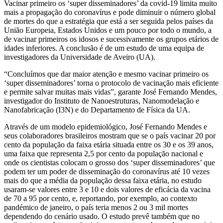
Vacinar primeiro os ‘super disseminadores’ da covid-19 limita muito
mais a propagação do coronavírus e pode diminuir o número global
de mortes do que a estratégia que está a ser seguida pelos países da
União Europeia, Estados Unidos e um pouco por todo o mundo, a
de vacinar primeiros os idosos e sucessivamente os grupos etários de
idades inferiores. A conclusão é de um estudo de uma equipa de
investigadores da Universidade de Aveiro (UA).
“Concluímos que dar maior atenção e mesmo vacinar primeiro os
‘super disseminadores’ torna o protocolo de vacinação mais eficiente
e permite salvar muitas mais vidas”, garante José Fernando Mendes,
investigador do Instituto de Nanoestruturas, Nanomodelação e
Nanofabricação (I3N) e do Departamento de Física da UA.
Através de um modelo epidemiológico, José Fernando Mendes e
seus colaboradores brasileiros mostram que se o país vacinar 20 por
cento da população da faixa etária situada entre os 30 e os 39 anos,
uma faixa que representa 2,5 por cento da população nacional e
onde os cientistas colocam o grosso dos ‘super disseminadores’ que
podem ter um poder de disseminação do coronavírus até 10 vezes
mais do que a média da população dessa faixa etária, no estudo
usaram-se valores entre 3 e 10 e dois valores de eficácia da vacina
de 70 a 95 por cento, e, reportando, por exemplo, ao contexto
pandémico de janeiro, o país teria menos 2 ou 3 mil mortes
dependendo do cenário usado. O estudo prevê também que no