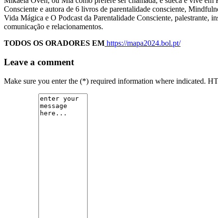
Mikaela Övén, ou Mia como prefere ser chamada, é sueca e vive em P
Consciente e autora de 6 livros de parentalidade consciente, Mindful
Vida Mágica e O Podcast da Parentalidade Consciente, palestrante, i
comunicação e relacionamentos.
TODOS OS ORADORES EM
https://mapa2024.bol.pt/
Leave a comment
Make sure you enter the (*) required information where indicated. H