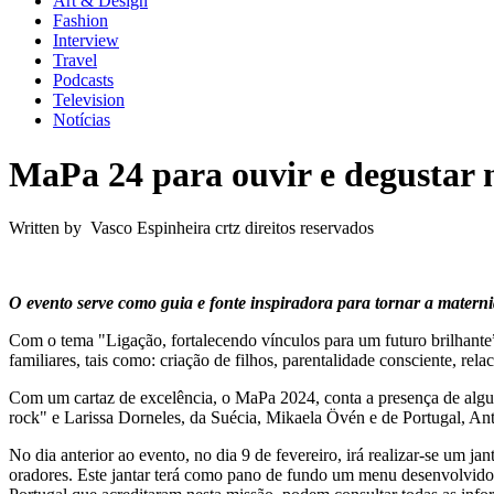
Art & Design
Fashion
Interview
Travel
Podcasts
Television
Notícias
MaPa 24 para ouvir e degustar 
Written by Vasco Espinheira crtz direitos reservados
O evento serve como guia e fonte inspiradora para tornar a maternid
Com o tema "Ligação, fortalecendo vínculos para um futuro brilhante” 
familiares, tais como: criação de filhos, parentalidade consciente, rel
Com um cartaz de excelência, o MaPa 2024, conta a presença de algun
rock" e Larissa Dorneles, da Suécia, Mikaela Övén e de Portugal, An
No dia anterior ao evento, no dia 9 de fevereiro, irá realizar-se um
oradores. Este jantar terá como pano de fundo um menu desenvolvido