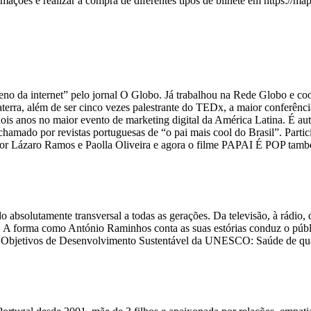
mações e realizar a compra de diferentes tipos de bilhete em https://map
o da internet” pelo jornal O Globo. Já trabalhou na Rede Globo e coor
laterra, além de ser cinco vezes palestrante do TEDx, a maior conferên
r dois anos no maior evento de marketing digital da América Latina. É a
 chamado por revistas portuguesas de “o pai mais cool do Brasil”. Part
do por Lázaro Ramos e Paolla Oliveira e agora o filme PAPAI É POP ta
solutamente transversal a todas as gerações. Da televisão, à rádio, do
. A forma como António Raminhos conta as suas estórias conduz o púb
ntes Objetivos de Desenvolvimento Sustentável da UNESCO: Saúde de q