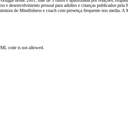
ortugal desde 2001, mãe de 3 filhos e apaixonada por relações, empat
ness e desenvolvimento pessoal para adultos e crianças publicados pel
nstrutora de Mindfulness e coach com presença frequente nos media. A 
TML code is not allowed.