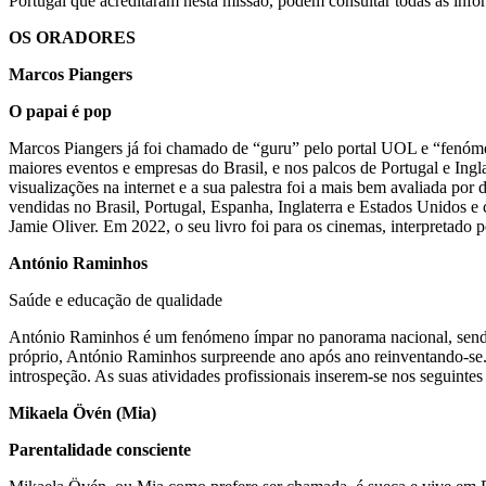
Portugal que acreditaram nesta missão, podem consultar todas as infor
OS ORADORES
Marcos Piangers
O papai é pop
Marcos Piangers já foi chamado de “guru” pelo portal UOL e “fenómen
maiores eventos e empresas do Brasil, e nos palcos de Portugal e Ing
visualizações na internet e a sua palestra foi a mais bem avaliada po
vendidas no Brasil, Portugal, Espanha, Inglaterra e Estados Unidos e
Jamie Oliver. Em 2022, o seu livro foi para os cinemas, interpreta
António Raminhos
Saúde e educação de qualidade
António Raminhos é um fenómeno ímpar no panorama nacional, sendo ab
próprio, António Raminhos surpreende ano após ano reinventando-se
introspeção. As suas atividades profissionais inserem-se nos segui
Mikaela Övén (Mia)
Parentalidade consciente