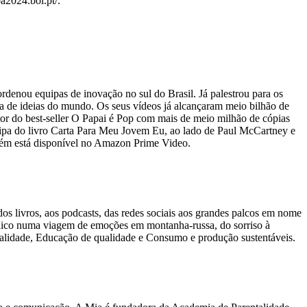
a2024.bol.pt/.
denou equipas de inovação no sul do Brasil. Já palestrou para os
cia de ideias do mundo. Os seus vídeos já alcançaram meio bilhão de
utor do best-seller O Papai é Pop com mais de meio milhão de cópias
icipa do livro Carta Para Meu Jovem Eu, ao lado de Paul McCartney e
mbém está disponível no Amazon Prime Video.
s livros, aos podcasts, das redes sociais aos grandes palcos em nome
lico numa viagem de emoções em montanha-russa, do sorriso à
ualidade, Educação de qualidade e Consumo e produção sustentáveis.