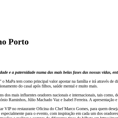
no Porto
ade e a paternidade numa das mais belas fases das nossas vidas, entr
o MaPa tem como principal valor apostar na família e irá através de di
acionamento do casal após filhos, saúde mental e muito mais.
s dos mais influentes oradores nacionais e internacionais, tais como,
tónio Raminhos, Júlio Machado Vaz e Isabel Ferreira. A apresentação e
 jantar VIP no restaurante Oficina do Chef Marco Gomes, para quem dese
 especialmente para o evento, com inspiração em cada um dos oradore