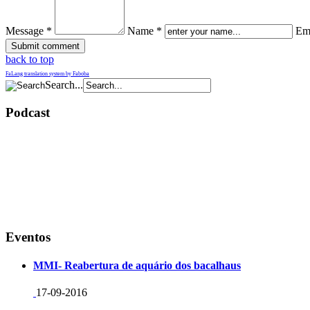
Message *
Name *
Ema
back to top
FaLang translation system by Faboba
Search...
Podcast
Eventos
MMI- Reabertura de aquário dos bacalhaus
17-09-2016