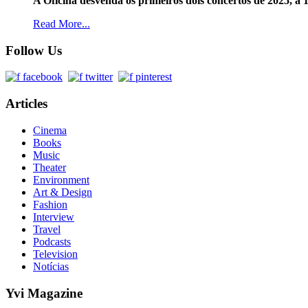
A Oficina desvenda os primeiros dois concertos de 2025, a 1
Read More...
Follow Us
Articles
Cinema
Books
Music
Theater
Environment
Art & Design
Fashion
Interview
Travel
Podcasts
Television
Notícias
Yvi Magazine