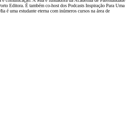
ia e comunicação. A Mia é fundadora da Academia de Parentalidade
a Porto Editora. É também co-host dos Podcasts Inspiração Para Uma
Mia é uma estudante eterna com inúmeros cursos na área de