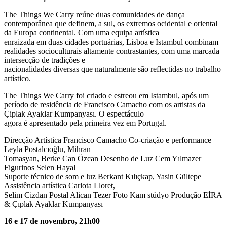
The Things We Carry reúne duas comunidades de dança
contemporânea que definem, a sul, os extremos ocidental e oriental
da Europa continental. Com uma equipa artística
enraizada em duas cidades portuárias, Lisboa e Istambul combinam
realidades socioculturais altamente contrastantes, com uma marcada
intersecção de tradições e
nacionalidades diversas que naturalmente são reflectidas no trabalho
artístico.
The Things We Carry foi criado e estreou em Istambul, após um
período de residência de Francisco Camacho com os artistas da
Çiplak Ayaklar Kumpanyası. O espectáculo
agora é apresentado pela primeira vez em Portugal.
Direcção Artística Francisco Camacho Co-criação e performance
Leyla Postalcıoğlu, Mihran
Tomasyan, Berke Can Özcan Desenho de Luz Cem Yılmazer
Figurinos Selen Hayal
Suporte técnico de som e luz Berkant Kılıçkap, Yasin Gültepe
Assistência artística Carlota Lloret,
Selim Cizdan Postal Alican Tezer Foto Kam stüdyo Produção EİRA
& Çıplak Ayaklar Kumpanyası
16 e 17 de novembro, 21h00