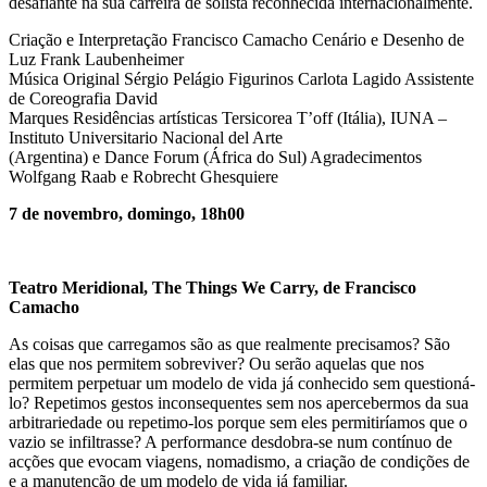
desafiante na sua carreira de solista reconhecida internacionalmente.
Criação e Interpretação Francisco Camacho Cenário e Desenho de
Luz Frank Laubenheimer
Música Original Sérgio Pelágio Figurinos Carlota Lagido Assistente
de Coreografia David
Marques Residências artísticas Tersicorea T’off (Itália), IUNA –
Instituto Universitario Nacional del Arte
(Argentina) e Dance Forum (África do Sul) Agradecimentos
Wolfgang Raab e Robrecht Ghesquiere
7 de novembro, domingo, 18h00
Teatro Meridional, The Things We Carry, de Francisco
Camacho
As coisas que carregamos são as que realmente precisamos? São
elas que nos permitem sobreviver? Ou serão aquelas que nos
permitem perpetuar um modelo de vida já conhecido sem questioná-
lo? Repetimos gestos inconsequentes sem nos apercebermos da sua
arbitrariedade ou repetimo-los porque sem eles permitiríamos que o
vazio se infiltrasse? A performance desdobra-se num contínuo de
acções que evocam viagens, nomadismo, a criação de condições de
e a manutenção de um modelo de vida já familiar.