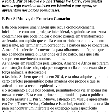
o solo E Pur Si Muove e o The Things We Carry, com artistas
turcos, cuja estreia aconteceu em Istambul e que agora, se
apresentam nos palcos portugueses.
E Pur Si Muove, de Francisco Camacho
Esta obra propõe uma viagem que recua cronologicamente,
iniciando-se com uma prolepse intersideral, seguindo-se uma zona
contaminada que pode indicar o nosso planeta em transformação
acelerada, um capitão que vacila e um marinheiro em movimento
incessante, até terminar num corredor cuja partida não se concretiza.
A memória colectiva é convocada para olharmos o intérprete que
não abandona nunca o lugar onde está no palco, mas que está
sempre em movimento noutros mundos.
As viagens em residência pela Europa, América e África inspiraram
a construção deste solo, cuja personagem oscila entre a exaustão e a
força anímica, a desolação e
o fascínio. Se bem que criada em 2014, esta obra adquire agora um
certo carácter premonitório pelas imagens que propõe e que se
articulam com a recente epidemia viral
e o isolamento a que nos obrigou, permitindo-nos viajar apenas nas
nossas mentes. Esta é uma primeira oportunidade para o público
lisboeta assistir a E Pur Si Muove, estreado em Viseu e apresentado
em Ovar, Torres Vedras, Coimbra e Istambul, etambém uma ocasião
para reencontrar um intérprete de excepção num espectáculo