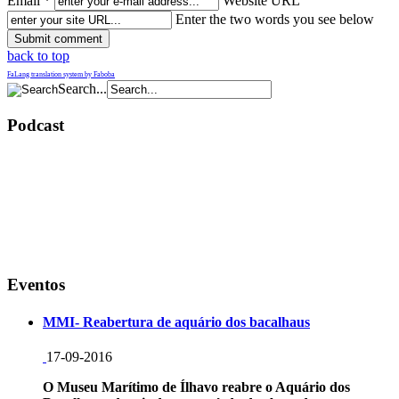
Email *
Website URL
Enter the two words you see below
back to top
FaLang translation system by Faboba
Search...
Podcast
Eventos
MMI- Reabertura de aquário dos bacalhaus
17-09-2016
O Museu Marítimo de Ílhavo reabre o Aquário dos