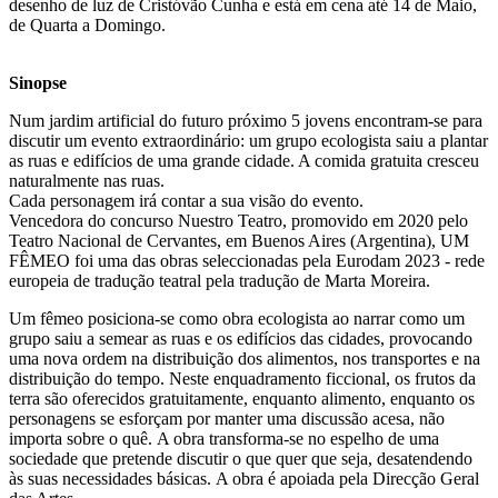
desenho de luz de Cristóvão Cunha e está em cena até 14 de Maio,
de Quarta a Domingo.
Sinopse
Num jardim artificial do futuro próximo 5 jovens encontram-se para
discutir um evento extraordinário: um grupo ecologista saiu a plantar
as ruas e edifícios de uma grande cidade. A comida gratuita cresceu
naturalmente nas ruas.
Cada personagem irá contar a sua visão do evento.
Vencedora do concurso Nuestro Teatro, promovido em 2020 pelo
Teatro Nacional de Cervantes, em Buenos Aires (Argentina), UM
FÊMEO foi uma das obras seleccionadas pela Eurodam 2023 - rede
europeia de tradução teatral pela tradução de Marta Moreira.
Um fêmeo posiciona-se como obra ecologista ao narrar como um
grupo saiu a semear as ruas e os edifícios das cidades, provocando
uma nova ordem na distribuição dos alimentos, nos transportes e na
distribuição do tempo. Neste enquadramento ficcional, os frutos da
terra são oferecidos gratuitamente, enquanto alimento, enquanto os
personagens se esforçam por manter uma discussão acesa, não
importa sobre o quê. A obra transforma-se no espelho de uma
sociedade que pretende discutir o que quer que seja, desatendendo
às suas necessidades básicas. A obra é apoiada pela Direcção Geral