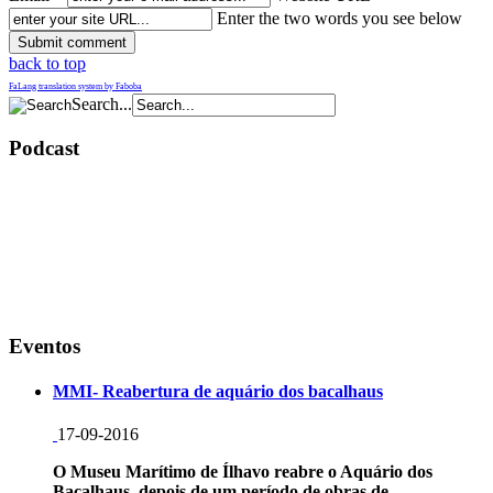
Enter the two words you see below
back to top
FaLang translation system by Faboba
Search...
Podcast
Eventos
MMI- Reabertura de aquário dos bacalhaus
17-09-2016
O Museu Marítimo de Ílhavo reabre o Aquário dos
Bacalhaus, depois de um período de obras de
...