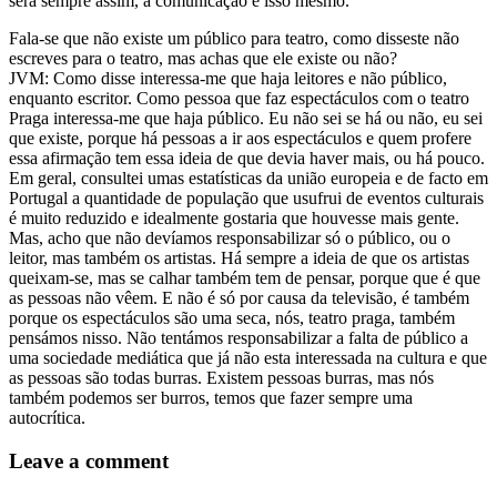
será sempre assim, a comunicação é isso mesmo.
Fala-se que não existe um público para teatro, como disseste não
escreves para o teatro, mas achas que ele existe ou não?
JVM: Como disse interessa-me que haja leitores e não público,
enquanto escritor. Como pessoa que faz espectáculos com o teatro
Praga interessa-me que haja público. Eu não sei se há ou não, eu sei
que existe, porque há pessoas a ir aos espectáculos e quem profere
essa afirmação tem essa ideia de que devia haver mais, ou há pouco.
Em geral, consultei umas estatísticas da união europeia e de facto em
Portugal a quantidade de população que usufrui de eventos culturais
é muito reduzido e idealmente gostaria que houvesse mais gente.
Mas, acho que não devíamos responsabilizar só o público, ou o
leitor, mas também os artistas. Há sempre a ideia de que os artistas
queixam-se, mas se calhar também tem de pensar, porque que é que
as pessoas não vêem. E não é só por causa da televisão, é também
porque os espectáculos são uma seca, nós, teatro praga, também
pensámos nisso. Não tentámos responsabilizar a falta de público a
uma sociedade mediática que já não esta interessada na cultura e que
as pessoas são todas burras. Existem pessoas burras, mas nós
também podemos ser burros, temos que fazer sempre uma
autocrítica.
Leave a comment