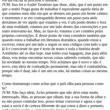
Na tua escrita tu procuras o sublime?
JVM: Isso foi o André Teodósio que disse, aliás, que é um ponto em
que o teatro Praga gosta de trabalhar é equivalente aquela ideia de
que estamos num sítio em que se dermos um passo em frente caímos
e morremos e se em contrapartida dermos um passo para atrás
deixámos de ver aquilo que estamos a ver, é um ponto dentro e fora
de uma realidade, estamos por um lado dentro das convenções e por
outro renovamo-las. Mas, ao faze-lo, estamos a ser comidos pelas
próprias convenções. E desse ponto de vista considero também que
quando estou a trabalhar em literatura dramática, quando estou a
escrever, estou por um lado a seguir os seus códigos com tudo o que
já li e consciente do que é texto de teatro e toda a história desde
Aristóteles até os dias hoje, mas tenho essa bagagem, mas para além
disso, vou tentar encontrar novas coisas sabendo contudo, que não
há novidade ao mesmo tempo. Nós achámos que é novo e não é
novo, esta ideia de contradição permanente, mas não é contraditória,
porque não é dual, não é um sim ou não, há muitas coisas ao mesmo
tempo.
Como dramaturgo como achas que o país olha para pessoas como
tu?
JVM: Não faço ideia. Acho primeiro que não deve estar muito
interessado. Mas, as pessoas que olham, traz a sua forma de olhar e
eu não posso controlar isso, posso tentar conversar e agora o que
estas a ouvir é de certeza diferente do que estou a dizer e portanto,