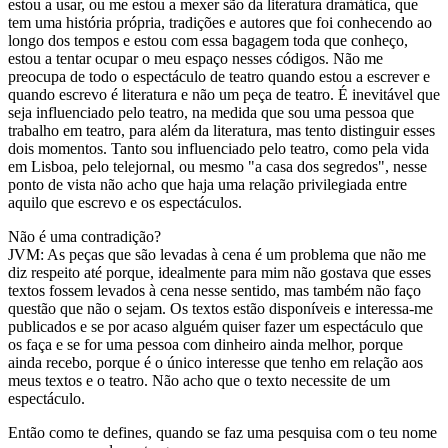
estou a usar, ou me estou a mexer são da literatura dramática, que
tem uma história própria, tradições e autores que foi conhecendo ao
longo dos tempos e estou com essa bagagem toda que conheço,
estou a tentar ocupar o meu espaço nesses códigos. Não me
preocupa de todo o espectáculo de teatro quando estou a escrever e
quando escrevo é literatura e não um peça de teatro. É inevitável que
seja influenciado pelo teatro, na medida que sou uma pessoa que
trabalho em teatro, para além da literatura, mas tento distinguir esses
dois momentos. Tanto sou influenciado pelo teatro, como pela vida
em Lisboa, pelo telejornal, ou mesmo "a casa dos segredos", nesse
ponto de vista não acho que haja uma relação privilegiada entre
aquilo que escrevo e os espectáculos.
Não é uma contradição?
JVM: As peças que são levadas à cena é um problema que não me
diz respeito até porque, idealmente para mim não gostava que esses
textos fossem levados à cena nesse sentido, mas também não faço
questão que não o sejam. Os textos estão disponíveis e interessa-me
publicados e se por acaso alguém quiser fazer um espectáculo que
os faça e se for uma pessoa com dinheiro ainda melhor, porque
ainda recebo, porque é o único interesse que tenho em relação aos
meus textos e o teatro. Não acho que o texto necessite de um
espectáculo.
Então como te defines, quando se faz uma pesquisa com o teu nome