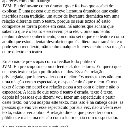
apareces como dramaturgo.
JVM: Eu defino-me como dramaturgo e foi isso que acabei de
explicar. É uma pessoa que escreve literatura dramática que estão
inseridos nessa tradição, um autor de literatura dramática tem uma
relação diferente com o teatro, porque os seus textos só estão
completos se forem postos em cena, há autores que acham que
sabem o que é o teatro e escrevem para ele. Como não tenho
nenhum desses conhecimento, como não sei o que é o teatro e como
aquilo que estou a tentar descobrir o que é a literatura dramática e o
pode ser o meu texto, não tenho qualquer interesse entre essa relação
entre o texto e o teatro.
Então não te preocupas com o feedback do público?
JVM: Eu preocupo-me com o feedback dos leitores. Eu quero que
os meus textos sejam publicados e lidos. Essa é a relação
privilegiada, que interessa ter com o leitor. Os meus textos não tem
uma relação com o espectador, o espectáculo é que o tem. O meu
texto é letras em papel e a relação passa a ser com o leitor e não o
espectador. A ideia de que texto é teatro é errada, texto é texto,
depois há pessoas que dizem: vou fazer um espectáculo a partir
deste texto, ou vou adaptar este texto, mas isso é na cabeça deles, as
pessoas que vão ver esse espectáculo por sua vez, não o vêem esse
texto, estão a ver a obra. A relação directa que posso ter com o
público, é mais uma relação com o leitor e não com o espectador.