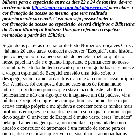
bilhetes para o espetáculo entre os dias 22 e 24 de janeiro, deverá
aceder ao link
https://teatro.cm-funchal.pt/inscricoes/
para obter a
confirmação de acesso ao mesmo, que será realizada
posteriormente via email. Caso não seja possível obter a
confirmação de acesso ao espetáculo, deverá dirigir-se à Bilheteira
do Teatro Municipal Baltazar Dias para efetuar o respetivo
reembolso a partir das 15h30m.
Segundo as palavras do criador do texto Norberto Gonçalves Cruz ,
"há mais 20 anos atrás, comecei a escrever “Ezequiel”, uma história
que começou por uma necessidade de perceber melhor qual é o
nosso papel na vida e o quanto importante é permanecer no nosso
caminho. Este trabalho tem crescido junto comigo todos estes anos e
a viagem espiritual de Ezequiel tem sido uma lição sobre o
desapego, sobre o amor aos outros e a conexão com o nosso próprio
Ser. A música foi composta durante estes anos de forma muito
intimista, dividi com poucos que estava fazendo este trabalho e
honestamente não era algo que eu imagina-se um dia pudesse vir a
público, Ezequiel sempre me acompanhou nos momentos em que
estava comigo próprio e me ajudava a conectar com as minhas mais
profundas emoções, lembrando-me quem sou e qual o caminho que
devo seguir. O universo de Ezequiel é muito vasto, esses “mundos”
pela qual a personagem passa, no meio da sua genialidade como
artesão e construtor de autómatos é um mundo de sonho para os
outros, desde os órfãos que vivem na sua oficina, acompanhados