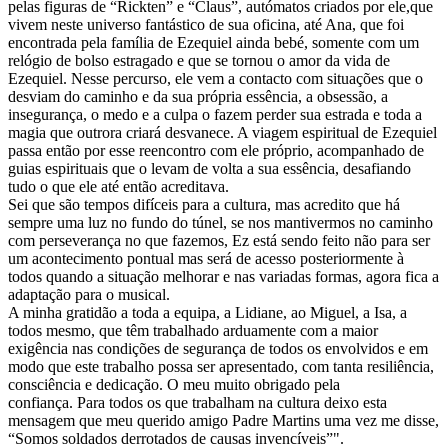
pelas figuras de “Rickten” e “Claus”, autómatos criados por ele,que
vivem neste universo fantástico de sua oficina, até Ana, que foi
encontrada pela família de Ezequiel ainda bebé, somente com um
relógio de bolso estragado e que se tornou o amor da vida de
Ezequiel. Nesse percurso, ele vem a contacto com situações que o
desviam do caminho e da sua própria essência, a obsessão, a
insegurança, o medo e a culpa o fazem perder sua estrada e toda a
magia que outrora criará desvanece. A viagem espiritual de Ezequiel
passa então por esse reencontro com ele próprio, acompanhado de
guias espirituais que o levam de volta a sua essência, desafiando
tudo o que ele até então acreditava.
Sei que são tempos difíceis para a cultura, mas acredito que há
sempre uma luz no fundo do túnel, se nos mantivermos no caminho
com perseverança no que fazemos, Ez está sendo feito não para ser
um acontecimento pontual mas será de acesso posteriormente à
todos quando a situação melhorar e nas variadas formas, agora fica a
adaptação para o musical.
A minha gratidão a toda a equipa, a Lidiane, ao Miguel, a Isa, a
todos mesmo, que têm trabalhado arduamente com a maior
exigência nas condições de segurança de todos os envolvidos e em
modo que este trabalho possa ser apresentado, com tanta resiliência,
consciência e dedicação. O meu muito obrigado pela
confiança. Para todos os que trabalham na cultura deixo esta
mensagem que meu querido amigo Padre Martins uma vez me disse,
“Somos soldados derrotados de causas invencíveis”".